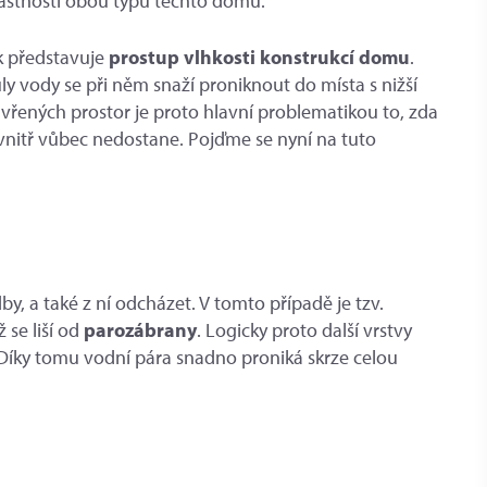
astnosti obou typů těchto domů.
k představuje
prostup vlhkosti konstrukcí domu
.
y vody se při něm snaží proniknout do místa s nižší
avřených prostor je proto hlavní problematikou to, zda
vnitř vůbec nedostane. Pojďme se nyní na tuto
dby, a také z ní odcházet. V tomto případě je tzv.
 se liší od
parozábrany
. Logicky proto další vrstvy
Díky tomu vodní pára snadno proniká skrze celou