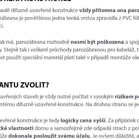
řípadě difuzně uzavřené konstrukce
vždy přítomna ona par
zábrana je povětšinou jedna tenká vrstva zpravidla z PVC fólie
i.
 jak má, parozábrana rozhodně
nesmí být poškozena
a spoj
ky. Stejně tak i veškeré průchody parozábranou pro kabeláž, t
 použít speciální materiál platí také v případě montáže oke
ANTU ZVOLIT?
zavřených staveb je vždy nutné počítat s vysokým
rizikem 
stému difuzně uzavřené konstrukce. Na druhou stranu se j
tevřené konstrukce je tedy
logicky cena vyšší
. Za příplatek
cké vlastnosti
domu a samozřejmě zde odpadá strach z pošk
může
dokonale posloužit svému účelu
. Je ovšem důležité,