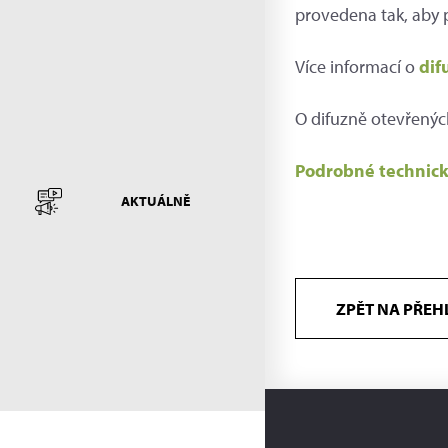
provedena tak, aby 
Více informací o
dif
O difuzně otevřenýc
Podrobné technick
AKTUÁLNĚ
ZPĚT NA PŘEH