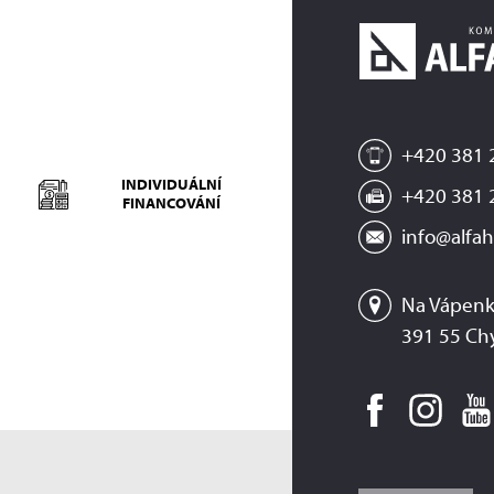
+420 381 
INDIVIDUÁLNÍ
+420 381 
FINANCOVÁNÍ
info@alfah
Na Vápenk
391 55 Ch