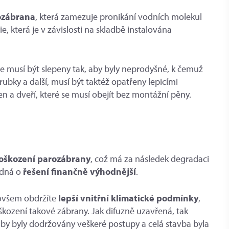
ozábrana
, která zamezuje pronikání vodních molekul
, která je v závislosti na skladbě instalována
e musí být slepeny tak, aby byly neprodyšné, k čemuž
rubky a další, musí být taktéž opatřeny lepicími
n a dveří, které se musí obejít bez montážní pěny.
poškození parozábrany
, což má za následek degradaci
edná o
řešení finančně výhodnější
.
 ovšem obdržíte
lepší vnitřní klimatické podmínky
,
ození takové zábrany. Jak difuzně uzavřená, tak
 aby byly dodržovány veškeré postupy a celá stavba byla