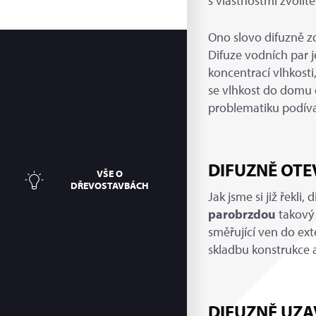
s vlastnostmi zvolí
Ono slovo difuzně z
Difuze vodních par j
koncentrací vlhkosti
se vlhkost do domu 
problematiku podívat
DIFUZNĚ OTE
VŠE O
DŘEVOSTAVBÁCH
Jak jsme si již řekli
parobrzdou
takový 
směřující ven do exte
skladbu konstrukce 
DIFUZNĚ UZ