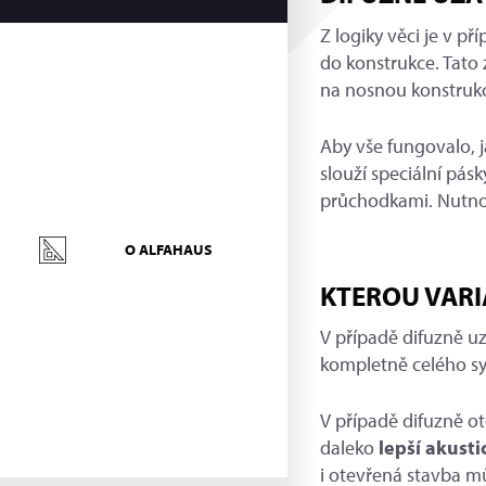
Z logiky věci je v p
do konstrukce. Tato 
na nosnou konstrukc
Aby vše fungovalo,
slouží speciální pás
průchodkami. Nutnost
O ALFAHAUS
KTEROU VARI
V případě difuzně u
kompletně celého sy
V případě difuzně o
daleko
lepší akusti
i otevřená stavba 