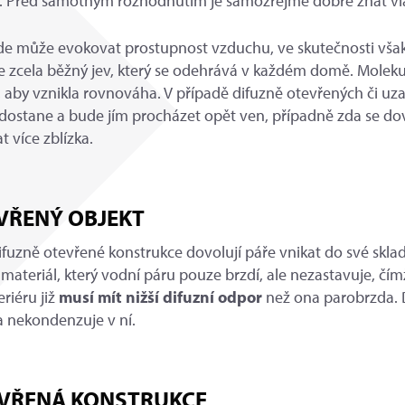
te. Před samotným rozhodnutím je samozřejmě dobré znát vl
de může evokovat prostupnost vzduchu, ve skutečnosti vša
e zcela běžný jev, který se odehrává v každém domě. Molekul
, aby vznikla rovnováha. V případě difuzně otevřených či uz
dostane a bude jím procházet opět ven, případně zda se do
 více zblízka.
VŘENÝ OBJEKT
, difuzně otevřené konstrukce dovolují páře vnikat do své skla
materiál, který vodní páru pouze brzdí, ale nezastavuje, čímž
riéru již
musí mít nižší difuzní odpor
než ona parobrzda. 
a nekondenzuje v ní.
AVŘENÁ KONSTRUKCE