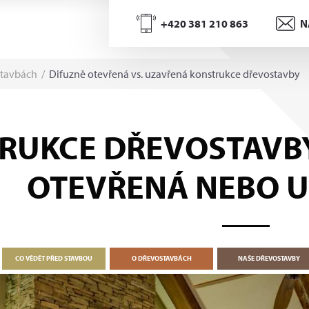
+420 381 210 863
N
stavbách
/
Difuzně otevřená vs. uzavřená konstrukce dřevostavby
RUKCE DŘEVOSTAVBY:
OTEVŘENÁ NEBO 
CO VĚDĚT PŘED STAVBOU
O DŘEVOSTAVBÁCH
NAŠE DŘEVOSTAVBY