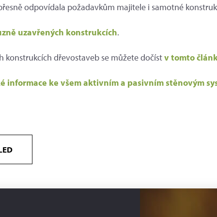
přesně odpovídala požadavkům majitele i samotné konstruk
uzně uzavřených konstrukcích
.
h konstrukcích dřevostaveb se můžete dočíst
v tomto člán
é informace ke všem aktivním a pasivním stěnovým s
LED