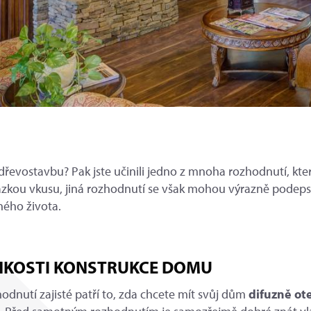
 dřevostavbu? Pak jste učinili jedno z mnoha rozhodnutí, k
tázkou vkusu, jiná rozhodnutí se však mohou výrazně podep
ného života.
HKOSTI KONSTRUKCE DOMU
hodnutí zajisté patří to, zda chcete mít svůj dům
difuzně ot