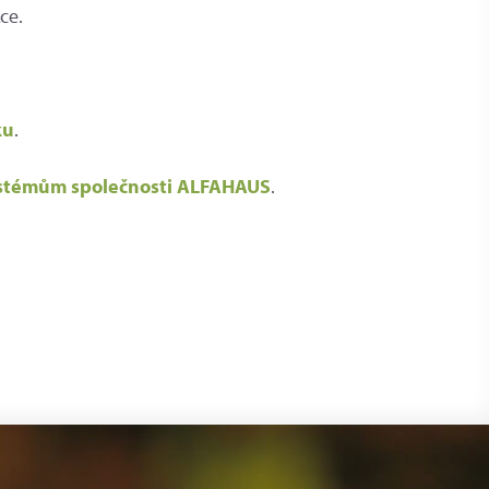
ce.
ku
.
ystémům společnosti ALFAHAUS
.