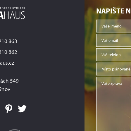
NAPIŠTE 
210 863
210 862
aus.cz
ách 549
ýnov