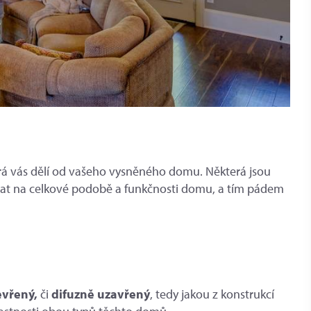
terá vás dělí od vašeho vysněného domu. Některá jsou
sat na celkové podobě a funkčnosti domu, a tím pádem
evřený,
či
difuzně uzavřený
, tedy jakou z konstrukcí