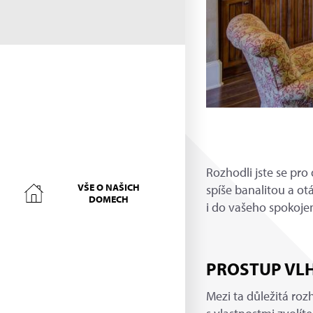
Rozhodli jste se pro
VŠE O NAŠICH
spíše banalitou a o
DOMECH
i do vašeho spokoje
PROSTUP VL
Mezi ta důležitá roz