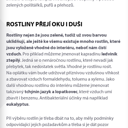
zelených polštářků, pufů a přehozů.
ROSTLINY PŘEJÍ OKU I DUŠI
Rostliny nejen že jsou zelené, tudíž už svou barvou
uklidňují, ale ještě ke všemu existuje mnoho rostlin, které
jsou vyloženě vhodné do interiéru, neboť nám čistí
vzduch
. Pro příklad můžeme jmenovat kapradinu
ledviník
ztepilý
. Jedná se o nenáročnou rostlinu, které nevadí jak
přebytek, tak nedostatek světla. Vhodné je rostlinu rosit.
Na oplátku vám bude udržovat příznivou vzdušnou vlhkost
a zbavovat vzduch formaldehydu, toluenu a xylenu. Jako
další vhodnou rostlinu do interiéru můžeme jmenovat
takzvaný
tchýnin jazyk a lopatkovec
, které vzduch umí
zbavit i benzenu. Antibakteriální účinky má například
eukalyptus
.
Při výběru rostlin je třeba dbát na to, aby měly podmínky
odpovídající jejích požadavkům a třeba si je dát pozor