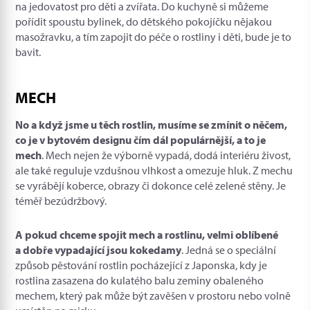
na jedovatost pro děti a zvířata. Do kuchyně si můžeme
pořídit spoustu bylinek, do dětského pokojíčku nějakou
masožravku, a tím zapojit do péče o rostliny i děti, bude je to
bavit.
MECH
No a když jsme u těch rostlin, musíme se zmínit o něčem,
co je v bytovém designu čím dál populárnější, a to je
mech
. Mech nejen že výborně vypadá, dodá interiéru živost,
ale také reguluje vzdušnou vlhkost a omezuje hluk. Z mechu
se vyrábějí koberce, obrazy či dokonce celé zelené stěny. Je
téměř bezúdržbový.
A pokud chceme spojit mech a rostlinu, velmi oblíbené
a dobře vypadající jsou kokedamy
. Jedná se o speciální
způsob pěstování rostlin pocházející z Japonska, kdy je
rostlina zasazena do kulatého balu zeminy obaleného
mechem, který pak může být zavěšen v prostoru nebo volně