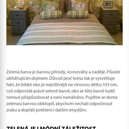
Zelená barva je barvou přírody, rovnováhy a naděje. Působí
uklidňujícím dojmem. Důvod proč tomu tak je vysvětluje
fakt, že lidské oko je nejcitlivější na vlnovou délku 555 nm,
což odpovídá právě zelené barvě, oko se této barvě tudíž
nemusí přizpůsobovat a není namáháno. Pojďme se doma
zelenou barvou obklopit, abychom nechali odpočinout
zraku a dopřáli potěšení i dalším smyslům.
ZELENÁ JE I MÓDNÍ ZÁLEŽITOST