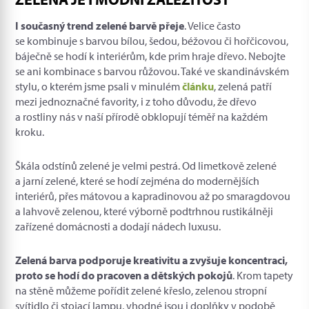
I současný trend zelené barvě přeje
. Velice často
se kombinuje s barvou bílou, šedou, béžovou či hořčicovou,
báječně se hodí k interiérům, kde prim hraje dřevo. Nebojte
se ani kombinace s barvou růžovou. Také ve skandinávském
stylu, o kterém jsme psali v minulém
článku
, zelená patří
mezi jednoznačné favority, i z toho důvodu, že dřevo
a rostliny nás v naší přírodě obklopují téměř na každém
kroku.
Škála odstínů zelené je velmi pestrá. Od limetkově zelené
a jarní zelené, které se hodí zejména do modernějších
interiérů, přes mátovou a kapradinovou až po smaragdovou
a lahvově zelenou, které výborně podtrhnou rustikálněji
zařízené domácnosti a dodají nádech luxusu.
Zelená barva podporuje kreativitu a zvyšuje koncentraci,
proto se hodí do pracoven a dětských pokojů
. Krom tapety
na stěně můžeme pořídit zelené křeslo, zelenou stropní
svítidlo či stojací lampu, vhodné jsou i doplňky v podobě