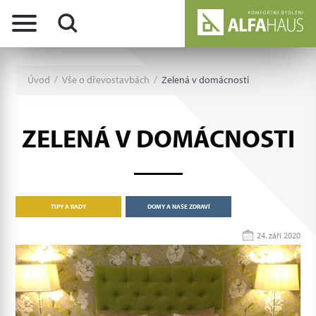
Úvod
/
Vše o dřevostavbách
/
Zelená v domácnosti
ZELENÁ V DOMÁCNOSTI
TIPY A RADY
DOMY A NAŠE ZDRAVÍ
24. září 2020