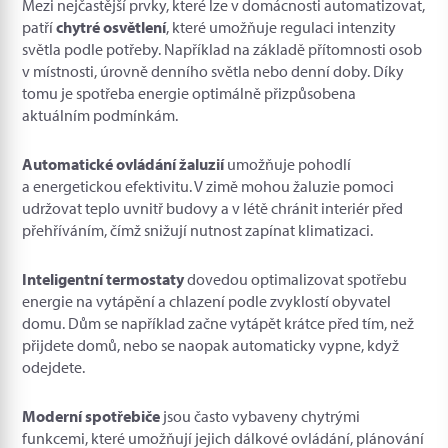
Mezi nejčastější prvky, které lze v domácnosti automatizovat,
patří
chytré osvětlení
, které umožňuje regulaci intenzity
světla podle potřeby. Například na základě přítomnosti osob
v místnosti, úrovně denního světla nebo denní doby. Díky
tomu je spotřeba energie optimálně přizpůsobena
aktuálním podmínkám.
Automatické ovládání žaluzií
umožňuje pohodlí
a energetickou efektivitu. V zimě mohou žaluzie pomoci
udržovat teplo uvnitř budovy a v létě chránit interiér před
přehříváním, čímž snižují nutnost zapínat klimatizaci.
Inteligentní termostaty
dovedou optimalizovat spotřebu
energie na vytápění a chlazení podle zvyklostí obyvatel
domu. Dům se například začne vytápět krátce před tím, než
přijdete domů, nebo se naopak automaticky vypne, když
odejdete.
Moderní spotřebiče
jsou často vybaveny chytrými
funkcemi, které umožňují jejich dálkové ovládání, plánování