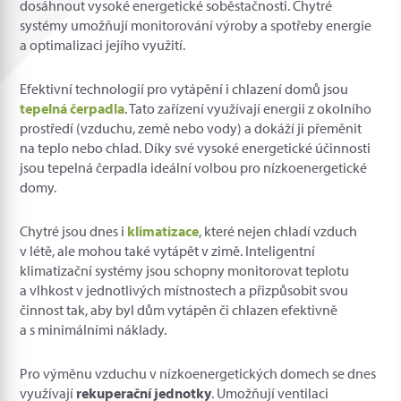
dosáhnout vysoké energetické soběstačnosti. Chytré
systémy umožňují monitorování výroby a spotřeby energie
a optimalizaci jejího využití.
Efektivní technologií pro vytápění i chlazení domů jsou
tepelná čerpadla
. Tato zařízení využívají energii z okolního
prostředí (vzduchu, země nebo vody) a dokáží ji přeměnit
na teplo nebo chlad. Díky své vysoké energetické účinnosti
jsou tepelná čerpadla ideální volbou pro nízkoenergetické
domy.
Chytré jsou dnes i
klimatizace
, které nejen chladí vzduch
v létě, ale mohou také vytápět v zimě. Inteligentní
klimatizační systémy jsou schopny monitorovat teplotu
a vlhkost v jednotlivých místnostech a přizpůsobit svou
činnost tak, aby byl dům vytápěn či chlazen efektivně
a s minimálními náklady.
Pro výměnu vzduchu v nízkoenergetických domech se dnes
využívají
rekuperační jednotky
. Umožňují ventilaci