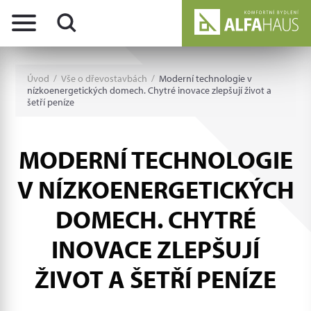
Úvod
/
Vše o dřevostavbách
/
Moderní technologie v
nízkoenergetických domech. Chytré inovace zlepšují život a
šetří peníze
MODERNÍ TECHNOLOGIE
V NÍZKOENERGETICKÝCH
DOMECH. CHYTRÉ
INOVACE ZLEPŠUJÍ
ŽIVOT A ŠETŘÍ PENÍZE