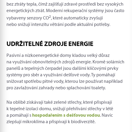
bez ztráty tepla, čímž zajišťují zdravé prostředí bez vysokých
energetických ztrát. Moderní rekuperační systémy jsou často
2
vybaveny senzory CO
, které automaticky zvyšují
nebo snižují intenzitu větrání podle aktuální potřeby.
UDRŽITELNÉ ZDROJE ENERGIE
Pasivní a nízkoenergetické domy kladou velký důraz
na využívání obnovitelných zdrojů energie. Kromě solárních
panelů a tepelných čerpadel jsou dalšími klíčovými prvky
systémy pro sběr a využívání dešťové vody. Ty pomáhají
snižovat spotřebu pitné vody, kterou lze používat například
pro zavlažování zahrady nebo splachování toalety.
Na oblibě získávají také zelené střechy, které přispívají
k tepelné izolaci domu, snižují přehřívání střechy v létě
a pomáhají s
hospodařením s dešťovou vodou
. Navíc
zlepšují mikroklima a přispívají k biodiverzitě.