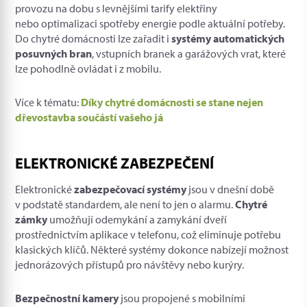
provozu na dobu s levnějšími tarify elektřiny
nebo optimalizaci spotřeby energie podle aktuální potřeby.
Do chytré domácnosti lze zařadit i
systémy automatických
posuvných bran
, vstupních branek a garážových vrat, které
lze pohodlně ovládat i z mobilu.
Více k tématu:
Díky chytré domácnosti se stane nejen
dřevostavba součástí vašeho já
ELEKTRONICKÉ ZABEZPEČENÍ
Elektronické
zabezpečovací systémy
jsou v dnešní době
v podstatě standardem, ale není to jen o alarmu.
Chytré
zámky
umožňují odemykání a zamykání dveří
prostřednictvím aplikace v telefonu, což eliminuje potřebu
klasických klíčů. Některé systémy dokonce nabízejí možnost
jednorázových přístupů pro návštěvy nebo kurýry.
Bezpečnostní kamery
jsou propojené s mobilními