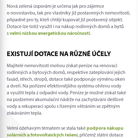
Nová zelená úsporám je určena jak pro zájemce
o novostavbu, tak pro vlastníky již postavených nemovitostí,
případně pro ty, kteří chtějí kupovat již postavený objekt.
Dotace lze totiž využít i na nákup rodinných domů a bytů
s
velmi nízkou energetickou náročností
.
EXISTUJÍ DOTACE NA RŮZNÉ ÚČELY
Majitelé nemovitostí mohou získat peníze na renovaci
rodinných a bytových domů, respektive zateplování jejich
fasád, střech, stropů, dotace také podporuje výměnu oken
a dveří. Na pořízení efektivnějšího systému ohřevu vody
a využití tepla z odpadní vody. Peníze je možné získat také
na podzemní akumulační nádrže na zachytávání dešťové
vody a rekuperaci spolu s řízeným větráním se zpětným
získáváním tepla.
Velmi ožehavým tématem se stala také
podpora nákupu
solárních a fotovoltaických řešení
, přičemž státní dotace