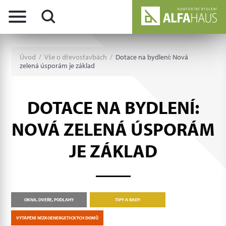
Úvod
/
Vše o dřevostavbách
/
Dotace na bydlení: Nová
zelená úsporám je základ
DOTACE NA BYDLENÍ:
NOVÁ ZELENÁ ÚSPORÁM
JE ZÁKLAD
OKNA, DVEŘE, PODLAHY
TIPY A RADY
VYTÁPĚNÍ NÍZKOENERGETICKÝCH DOMŮ