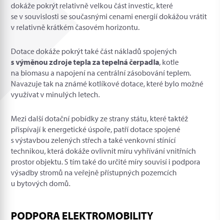
dokáže pokrýt relativně velkou část investic, které
se v souvislosti se současnými cenami energií dokážou vrátit
v relativně krátkém časovém horizontu.
Dotace dokáže pokrýt také část nákladů spojených
s výměnou zdroje tepla za tepelná čerpadla
, kotle
na biomasu a napojení na centrální zásobování teplem.
Navazuje tak na známé kotlíkové dotace, které bylo možné
využívat v minulých letech.
Mezi další dotační pobídky ze strany státu, které taktéž
přispívají k energetické úspoře, patří dotace spojené
s výstavbou zelených střech a také venkovní stínící
technikou, která dokáže ovlivnit míru vyhřívání vnitřních
prostor objektu. S tím také do určité míry souvisí i podpora
výsadby stromů na veřejně přístupných pozemcích
u bytových domů.
PODPORA ELEKTROMOBILITY