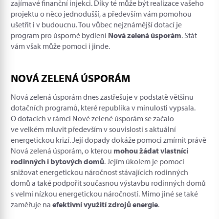
zajímavé finanční injekci. Díky té může být realizace vašeho
projektu o něco jednodušší, a především vám pomohou
ušetřit i v budoucnu. Tou vůbec nejznámější dotací je
program pro úsporné bydlení
Nová zelená úsporám
. Stát
vám však může pomoci i jinde.
NOVÁ ZELENÁ ÚSPORÁM
Nová zelená úsporám dnes zastřešuje v podstatě většinu
dotačních programů, které republika v minulosti vypsala.
O dotacích v rámci Nové zelené úsporám se začalo
ve velkém mluvit především v souvislosti s aktuální
energetickou krizí. Její dopady dokáže pomoci zmírnit právě
Nová zelená úsporám, o kterou
mohou žádat vlastníci
rodinných i bytových domů
. Jejím úkolem je pomoci
snižovat energetickou náročnost stávajících rodinných
domů a také podpořit současnou výstavbu rodinných domů
s velmi nízkou energetickou náročností. Mimo jiné se také
zaměřuje na
efektivní využití zdrojů energie
.