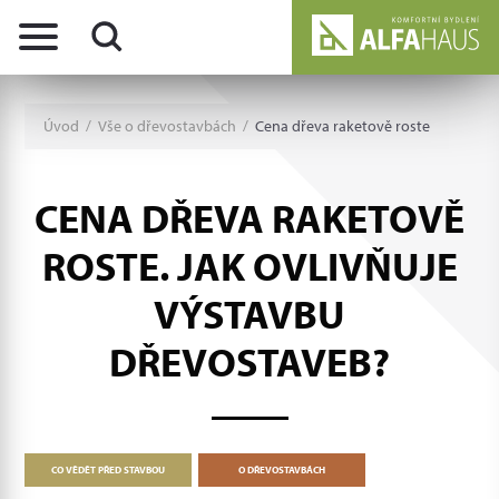
Úvod
/
Vše o dřevostavbách
/
Cena dřeva raketově roste
CENA DŘEVA RAKETOVĚ
ROSTE. JAK OVLIVŇUJE
VÝSTAVBU
DŘEVOSTAVEB?
CO VĚDĚT PŘED STAVBOU
O DŘEVOSTAVBÁCH