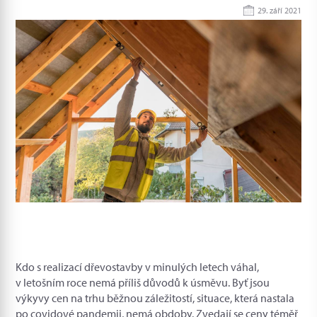
29. září 2021
Kdo s realizací dřevostavby v minulých letech váhal,
v letošním roce nemá příliš důvodů k úsměvu. Byť jsou
výkyvy cen na trhu běžnou záležitostí, situace, která nastala
po covidové pandemii, nemá obdoby. Zvedají se ceny téměř