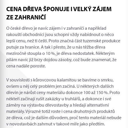
CENA DŘEVA ŠPONUJE I VELKÝ ZÁJEM
ZE ZAHRANIČÍ
O české dřevo je navíc zájem i v zahraničí a například
rakouští obchodníci jsou schopni vždy nabídnout o něco
lepší cenu, než ti čeští. Proto značná část tuzemské produkce
putuje za hranice. A tak i přesto, že u nás těžba dřeva
meziročně stoupla o 10 %, je dřeva nedostatek. Některým
pilám navíc již brzy dojdou zásoby, což bude znamenat, že
cena nadále poroste.
V souvislosti s kůrovcovou kalamitou se bavíme o smrku,
ovšem u něj celý problém jen začíná. U některých dalších
dřevin je nárůst ceny materiálu dokonce 100 až 150 %. Proto
někteří začínají rušit zakázky u truhlářů, a dokonce i své
záměry na výstavbu dřevostavby a hledají alternativní
materiály. Výrazně totiž roste i cena druhotných produktů
ze dřeva, což je dalším důvodem, proč tento materiál nebude
v novostavbách zahrnut v takové míře jako předtím.