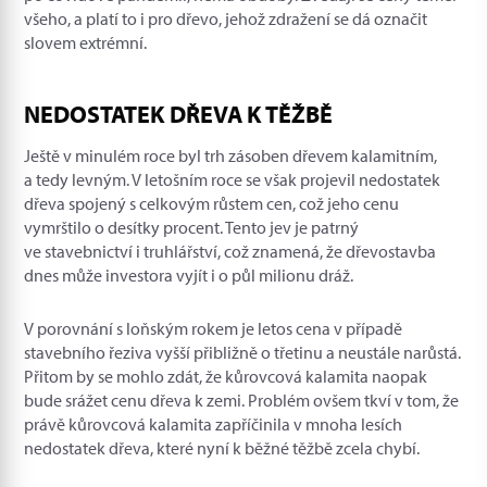
všeho, a platí to i pro dřevo, jehož zdražení se dá označit
slovem extrémní.
NEDOSTATEK DŘEVA K TĚŽBĚ
Ještě v minulém roce byl trh zásoben dřevem kalamitním,
a tedy levným. V letošním roce se však projevil nedostatek
dřeva spojený s celkovým růstem cen, což jeho cenu
vymrštilo o desítky procent. Tento jev je patrný
ve stavebnictví i truhlářství, což znamená, že dřevostavba
dnes může investora vyjít i o půl milionu dráž.
V porovnání s loňským rokem je letos cena v případě
stavebního řeziva vyšší přibližně o třetinu a neustále narůstá.
Přitom by se mohlo zdát, že kůrovcová kalamita naopak
bude srážet cenu dřeva k zemi. Problém ovšem tkví v tom, že
právě kůrovcová kalamita zapříčinila v mnoha lesích
nedostatek dřeva, které nyní k běžné těžbě zcela chybí.