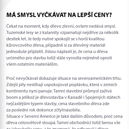
MÁ SMYSL VYČKÁVAT NA LEPŠÍ CENY?
Čekat na moment, kdy dřevo zlevní, ovšem nedává smysl.
Tuzemské lesy se z kalamity vzpamatují nejdříve za několik
desítek let. Je tedy nutné spokojit se s horší kvalitou
kůrovcového dřeva, případně si za dřevěný materiál
jednoduše připlatit. Jistou náplastí je, že cena u dřeva
určeného pro stavbu totiž stále vyrostla nejméně oproti
všem ostatním materiálům.
Proč nevyčkávat dokazuje situace na severoamerickém trhu.
Zdejší pily nestíhají uspokojovat poptávku, která v zemích
kontinentu nyní panuje. Tamní stavební průmysl zažívá
boom a jelikož je dřevostavba v Kanadě i Spojených státech
nejčastějším typem stavby, cena stavebního dřeva zde
za poslední rok dokonce zčtyřnásobila.
Situace v Severní Americe je také dalším důvodem, proč cena
dřeva celosvětově stoupá. Tamní obchodníci totiž berou vše
za jakoukoliv cenu, a to znamená, že odkupují i dřevo