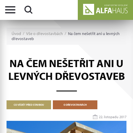
Úvod
/
Vše o dřevostavbách
/
Na čem nešetřit ani u levných
dřevostaveb
NA ČEM NEŠETŘIT ANI U
LEVNÝCH DŘEVOSTAVEB
CO VĚDĚT PŘED STAVBOU
O DŘEVOSTAVBÁCH
22. listopadu 2017