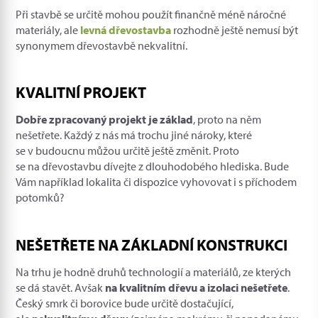
Při stavbě se určitě mohou použít finančně méně náročné
materiály, ale
levná dřevostavba
rozhodně ještě nemusí být
synonymem dřevostavbě nekvalitní.
KVALITNÍ PROJEKT
Dobře zpracovaný projekt je základ
, proto na něm
nešetřete. Každý z nás má trochu jiné nároky, které
se v budoucnu můžou určitě ještě změnit. Proto
se na dřevostavbu dívejte z dlouhodobého hlediska. Bude
Vám například lokalita či dispozice vyhovovat i s příchodem
potomků?
NEŠETŘETE NA ZÁKLADNÍ KONSTRUKCI
Na trhu je hodně druhů technologií a materiálů, ze kterých
se dá stavět. Avšak
na kvalitním dřevu a izolaci nešetřete
.
Český smrk či borovice bude určitě dostačující,