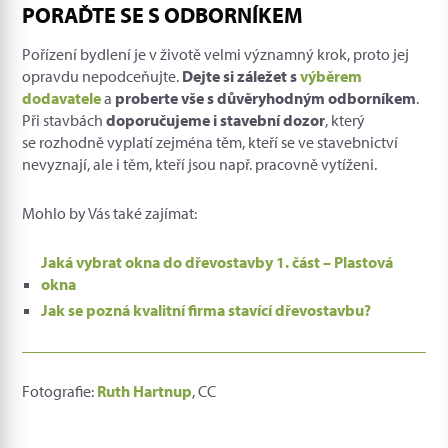
PORAĎTE SE S ODBORNÍKEM
Pořízení bydlení je v životě velmi významný krok, proto jej
opravdu nepodceňujte.
Dejte si záležet s
výběrem
dodavatele
a
proberte vše s důvěryhodným odborníkem
.
Při stavbách
doporučujeme i stavební dozor
, který
se rozhodně vyplatí zejména těm, kteří se ve stavebnictví
nevyznají, ale i těm, kteří jsou např. pracovně vytíženi.
Mohlo by Vás také zajímat:
Jaká vybrat okna do dřevostavby 1. část – Plastová
okna
Jak se pozná kvalitní firma stavící dřevostavbu?
Fotografie:
Ruth Hartnup
, CC