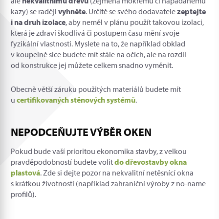
ale
nekvalitnímu dřevu
(zejména mokrému či napadanému
kazy) se raději
vyhněte
. Určitě se svého dodavatele
zeptejte
i na druh izolace
, aby neměl v plánu použít takovou izolaci,
která je zdraví škodlivá či postupem času mění svoje
fyzikální vlastnosti. Myslete na to, že například obklad
v koupelně sice budete mít stále na očích, ale na rozdíl
od konstrukce jej můžete celkem snadno vyměnit.
Obecně větší záruku použitých materiálů budete mít
u
certifikovaných stěnových systémů
.
NEPODCEŇUJTE VÝBĚR OKEN
Pokud bude vaší prioritou ekonomika stavby, z velkou
pravděpodobností budete volit
do dřevostavby okna
plastová
. Zde si dejte pozor na nekvalitní netěsnící okna
s krátkou životností (například zahraniční výroby z no-name
profilů).