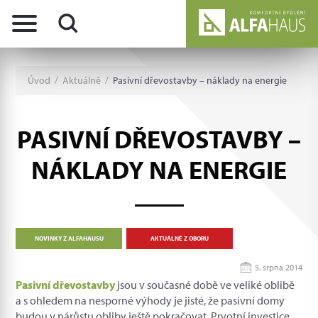
Úvod
/
Aktuálně
/
Pasivní dřevostavby – náklady na energie
PASIVNÍ DŘEVOSTAVBY –
NÁKLADY NA ENERGIE
NOVINKY Z ALFAHAUSU
AKTUÁLNĚ Z OBORU
5. srpna 2014
Pasivní dřevostavby
jsou v současné době ve veliké oblibě
a s ohledem na nesporné výhody je jisté, že pasivní domy
budou v nárůstu obliby ještě pokračovat. Prvotní investice