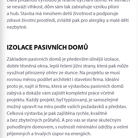
se nesráží vlhkost, dům sám tak zabraňuje vzniku plísní
a hub. Stavba má mnohem delší životnost a podporuje
zdravé životní prostředí, zvláště pak pro alergiky a malé děti
nezbytné.
IZOLACE PASIVNÍCH DOMŮ
Základem pasivních domů je především silnější izolace,
dobře těsněná okna, lepší řešení jižní strany, která pak může
využívat přirozený ohřev ze slunce. Na projektu se musí
rovnou měrou podílet architekt i stavební firma. Ideální
proto je, najít si firmu, která se výstavbou pasivních domů
zabývá a dokáže vám zajistit kompletní práce včetně
projektu. Každý projekt, byť typizovaný, je samozřejmě
možný upravit na míru podle vašich požadavků a představ.
Celková výstavba je pak zajištěna rychle, kvalitně
a bez zbytečných průtahů. A pro vás se stane skutečným
pohodlným domovem, s nutností minimální údržby a velmi
příjemných a trvalých úspor na energiích.