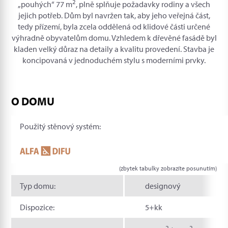
2
„pouhých“ 77 m
, plně splňuje požadavky rodiny a všech
jejich potřeb. Dům byl navržen tak, aby jeho veřejná část,
tedy přízemí, byla zcela oddělená od klidové části určené
výhradně obyvatelům domu. Vzhledem k dřevěné fasádě byl
kladen velký důraz na detaily a kvalitu provedení. Stavba je
koncipovaná v jednoduchém stylu s moderními prvky.
O DOMU
Použitý stěnový systém:
(zbytek tabulky zobrazíte posunutím)
Typ domu:
designový
Dispozice:
5+kk
2
2