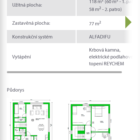
118 m
(60 m
- 1. patro,
Užitná plocha:
2
58 m
- 2. patro)
2
Zastavěná plocha:
77 m
Konstrukční systém
ALFADIFU
Krbová kamna,
Vytápění
elektrické podlahové
topení REYCHEM
Půdorys