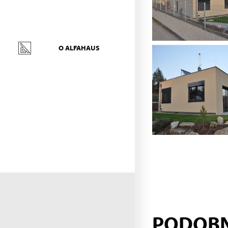
O ALFAHAUS
PODOB