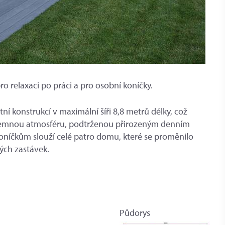
o relaxaci po práci a pro osobní koníčky.
í konstrukcí v maximální šíři 8,8 metrů délky, což
příjemnou atmosféru, podtrženou přirozeným denním
níčkům slouží celé patro domu, které se proměnilo
vých zastávek.
Půdorys