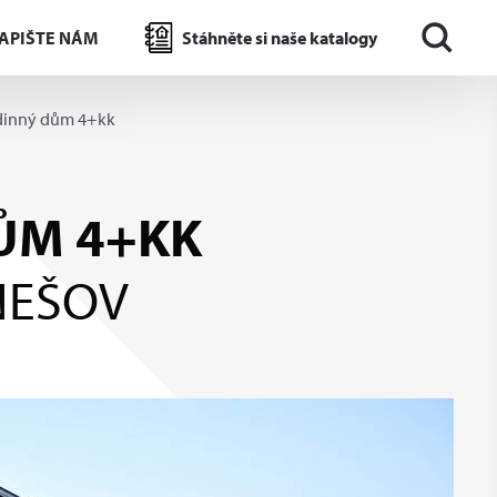
APIŠTE NÁM
Stáhněte si naše katalogy
dinný dům 4+kk
ŮM 4+KK
NEŠOV