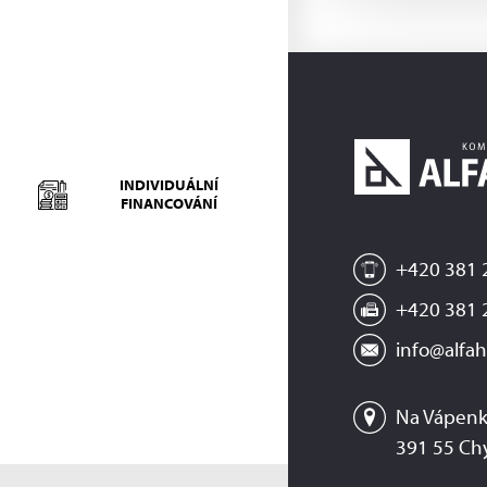
INDIVIDUÁLNÍ
FINANCOVÁNÍ
+420 381 
+420 381 
info@alfah
Na Vápenk
391 55 Ch