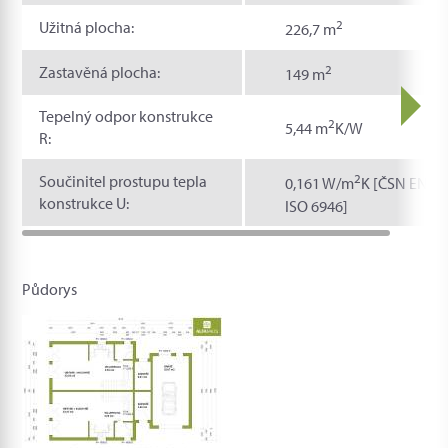
2
Užitná plocha:
226,7 m
2
Zastavěná plocha:
149 m
Tepelný odpor konstrukce
2
5,44 m
K/W
R:
2
Součinitel prostupu tepla
0,161 W/m
K [ČSN EN
konstrukce U:
ISO 6946]
Půdorys