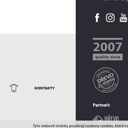
2007
quality since
KONTAKTY
Partneři:
Tyto webové stránky používají soubory cookies, které n