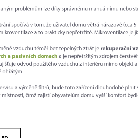
vaným problémům lze díky správnému manuálnímu nebo stroj
rání spočívá v tom, že uživatel domu větrá nárazově (cca 
ikroventilace a to prakticky nepřetržitě. Mikroventilace j
ýměně vzduchu téměř bez tepelných ztrát je
rekuperační v
ých a pasivních domech
a je nepřetržitým zdrojem čerstvé
 zajišťuje odvod použitého vzduchu z interiéru mimo objekt
ě ohřátým.
rvisu a výměně filtrů, bude toto zařízení dlouhodobě plnit 
 místnosti, čímž zajistí obyvatelům domu vyšší komfort bydl
LED