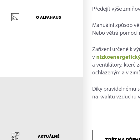
Předejít výše zmiňo
O ALFAHAUS
Manuální způsob vět
Nebo větrá pomocí m
Zařízení určené k v
v
nízkoenergetick
a ventilátory, které
ochlazeným a v zim
Díky pravidelnému se
na kvalitu vzduchu v
AKTUÁLNĚ
ZPĚT NA PŘEH