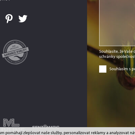
Souhlasíte, že Vaše
schránky společnos
Souhlasím s p
ám pomáhají zlepšovat naše služby, personalizovat reklamy a analyzovat náv