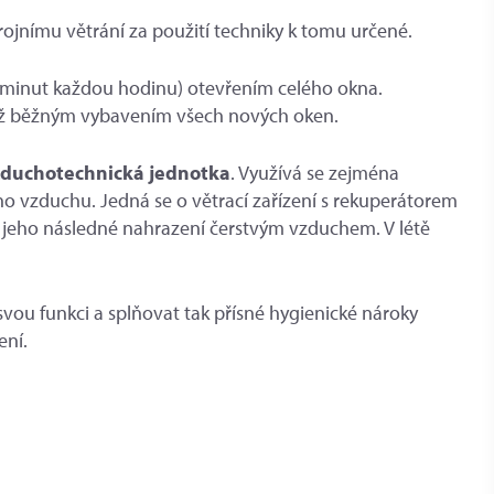
nímu větrání za použití techniky k tomu určené.
5 minut každou hodinu) otevřením celého okna.
e již běžným vybavením všech nových oken.
zduchotechnická jednotka
. Využívá se zejména
ho vzduchu. Jedná se o větrací zařízení s rekuperátorem
 a jeho následné nahrazení čerstvým vzduchem. V létě
svou funkci a splňovat tak přísné hygienické nároky
ení.