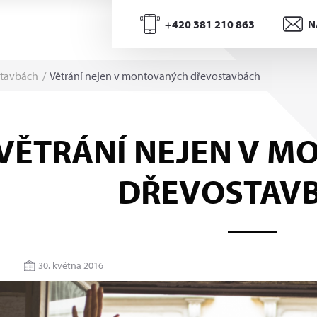
+420 381 210 863
N
stavbách
/
Větrání nejen v montovaných dřevostavbách
VĚTRÁNÍ NEJEN V 
DŘEVOSTAV
30. května 2016