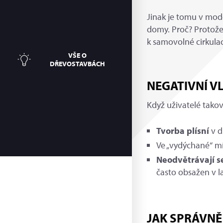
Jinak je tomu v mod
domy. Proč? Protože
k samovolné cirkula
VŠE O
DŘEVOSTAVBÁCH
NEGATIVNÍ VL
Když uživatelé takov
Tvorba plísní
v d
Ve „vydýchané“ mí
Neodvětrávají s
často obsažen v l
JAK SPRÁVNĚ