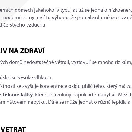
erních domech jakéhokoliv typu, ať už se jedná o nízkoene
 moderní domy mají tu výhodu, že jsou absolutně izolované
ci čerstvého vzduchu.
IV NA ZDRAVÍ
ých domů nedostatečně větrají, vystavují se mnoha rizikům,
ůsledku vysoké vlhkosti.
stnosti se zvyšuje koncentrace oxidu uhličitého, který má z
e těkavé látky
, které se uvolňují například z nábytku. Mezi 
aminátovém nábytku. Dále se může jednat o různá lepidla a 
 VĚTRAT