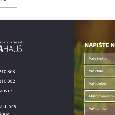
NAPIŠTE 
210 863
210 862
aus.cz
ách 549
ýnov