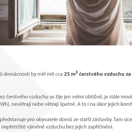
3
ší domácnosti by měl mít cca
25 m
čerstvého vzduchu za
.
ez čerstvého vzduchu se žije jen velmi obtížně, je stále mno
, nevětrají nebo větrají špatně. A to i na úkor jejich komf
představuje pro obyvatele domů ze starší zástavby. Tam sic
 k nepřetržité výměně vzduchu bez jejich zapříčinění.