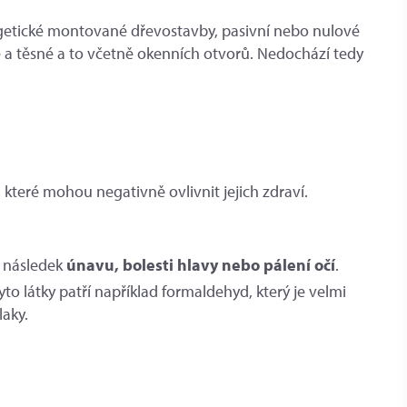
rgetické montované dřevostavby, pasivní nebo nulové
 a těsné a to včetně okenních otvorů. Nedochází tedy
 které mohou negativně ovlivnit jejich zdraví.
a následek
únavu, bolesti hlavy nebo pálení očí
.
tyto látky patří například formaldehyd, který je velmi
laky.