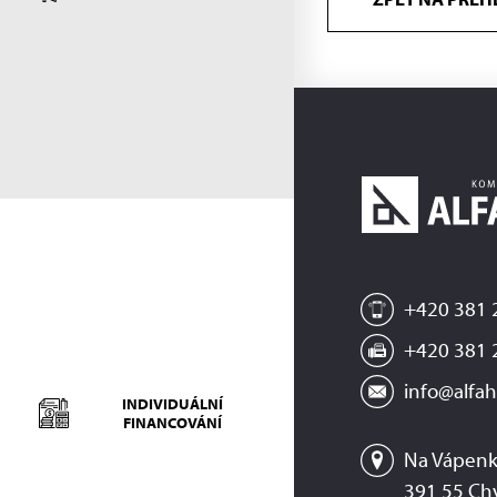
+420 381 
+420 381 
info@alfah
INDIVIDUÁLNÍ
FINANCOVÁNÍ
Na Vápenk
391 55 Ch