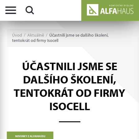
Úvod
/
Aktuálně
/
Účastnili jsme se dalšího školení,
tentokrát od firmy Isocell
ÚČASTNILI JSME SE
DALŠÍHO ŠKOLENÍ,
TENTOKRÁT OD FIRMY
ISOCELL
NOVINKY Z ALFAHAUSU