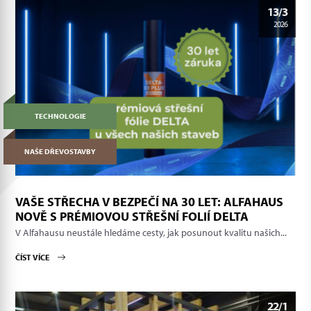
13/3
2026
TECHNOLOGIE
NAŠE DŘEVOSTAVBY
VAŠE STŘECHA V BEZPEČÍ NA 30 LET: ALFAHAUS
NOVĚ S PRÉMIOVOU STŘEŠNÍ FOLIÍ DELTA
V Alfahausu neustále hledáme cesty, jak posunout kvalitu našich...
ČÍST VÍCE
22/1