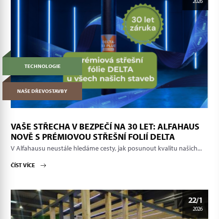
2026
TECHNOLOGIE
NAŠE DŘEVOSTAVBY
VAŠE STŘECHA V BEZPEČÍ NA 30 LET: ALFAHAUS
NOVĚ S PRÉMIOVOU STŘEŠNÍ FOLIÍ DELTA
V Alfahausu neustále hledáme cesty, jak posunout kvalitu našich...
ČÍST VÍCE
22/1
2026