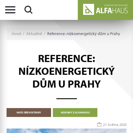
Úvod
/
Aktuálně
/
Reference: nízkoenergetický dům u Prahy
REFERENCE:
NÍZKOENERGETICKÝ
DŮM U PRAHY
NAŠE DŘEVOSTAVBY
NOVINKY Z ALFAHAUSU
21. května 2020