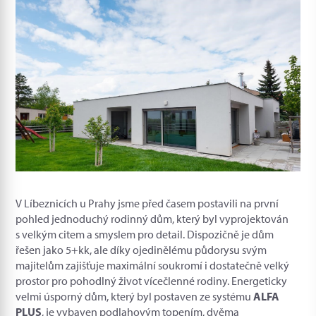
V Líbeznicích u Prahy jsme před časem postavili na první
pohled jednoduchý rodinný dům, který byl vyprojektován
s velkým citem a smyslem pro detail. Dispozičně je dům
řešen jako 5+kk, ale díky ojedinělému půdorysu svým
majitelům zajišťuje maximální soukromí i dostatečně velký
prostor pro pohodlný život vícečlenné rodiny. Energeticky
velmi úsporný dům, který byl postaven ze systému
ALFA
PLUS
, je vybaven podlahovým topením, dvěma